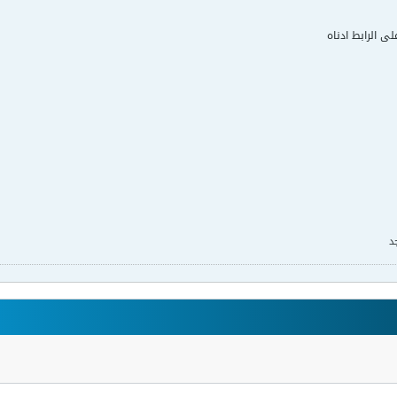
لى الرابط ادناه
د