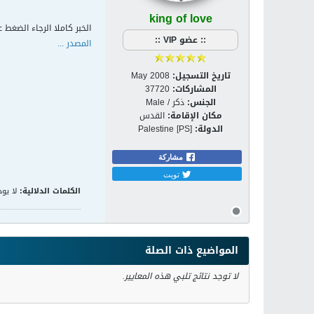
king of love
الخبر كاملا الرجاء الضغط ع
:: عضو VIP ::
المصدر ...
تاريخ التسجيل:
May 2008
المشاركات:
37720
الجنس:
ذكر / Male
مكان الإقامة:
القدس
الدولة:
Palestine [PS]
مشاركة
تويت
الكلمات الدلالية:
لا يوج
المواضيع ذات الصلة
لا توجد نتائج تلبي هذه المعايير.