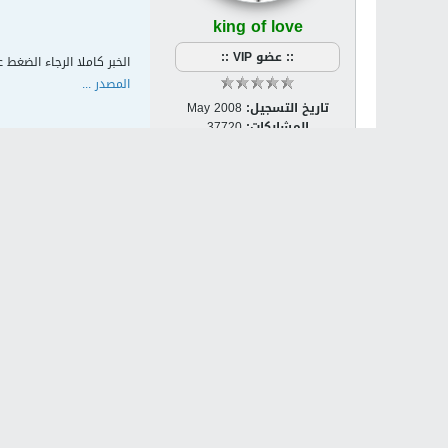
king of love
:: عضو VIP ::
الخبر كاملا الرجاء الضغط ع
المصدر ...
تاريخ التسجيل:
May 2008
المشاركات:
37720
الجنس:
ذكر / Male
مكان الإقامة:
القدس
الدولة:
Palestine [PS]
مشاركة
تويت
الكلمات الدلالية:
لا يوج
المواضيع ذات الصلة
لا توجد نتائج تلبي هذه المعايير.