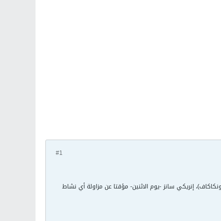
#1
ونكاكاف)، إنريكي سانز -يوم الاثنين- مؤقتا عن مزاولة أي نشاط