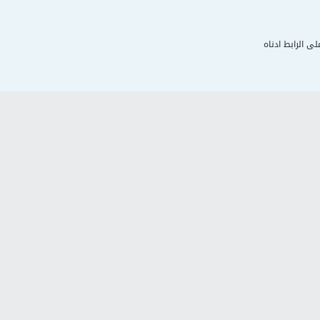
لى الرابط ادناه
د