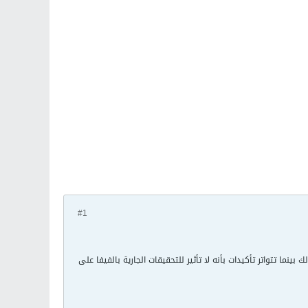
#1
قامان في روسيا وقطر. يأتي تصريح فالك بينما تتواتر تأكيدات بأنه لا تأثير للتحقيقات الجارية بالفيفا على