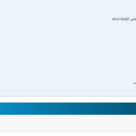
لى الرابط ادناه
د