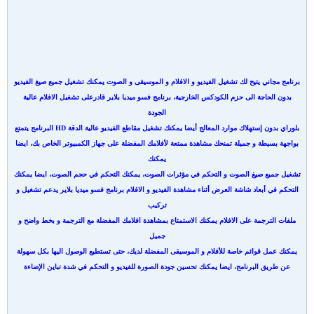
برنامج مجاني يتيح لك تشغيل الفيديو و الافلام و الموسيقى و الصوت يمكنك تشغيل جميع صيغ الفيديو
بدون الحاجة الى حزم الكودكس الخارجية، برنامج فسو ميديا بلاير قادرعلى تشغيل الافلام عالية
الجودة
بلوراي بدون إستهلاك موارد المعالج أيضا يمكنك تشغيل مقاطع الفيديو عالية الدقة HD البرنامج يتمتع
بواجهة بسيطة و جميلة تمنحك مشاهدة ممتعة لأفلامك المفضلة على جهاز الكمبيوتر الخاص بك، ايضا
يمكنك
تشغيل جميع صيغ الصوت و التحكم في مؤثرات الصوت، يمكنك التحكم في حجم الصوت، ايضا يمكنك
التحكم في أبعاد شاشة العرض أثناء مشاهدة الفيديو و الافلام برنامج فسو ميديا بلاير يدعم تشغيل و
تركيب
ملفات الترجمة على الافلام يمكنك الاستمتاع بمشاهدة افلامك المفضلة مع الترجمة و بخط واضح و
جميل
يمكنك عمل قوائم خاصة للأفلام و الموسيقى المفضلة لديك، حتى تستطيع الوصول اليها بكل سهولة
عن طريق البرنامج، ايضا يمكنك تحسين جودة الصورة للفيديو و التحكم في شدة تباين الإضاءة