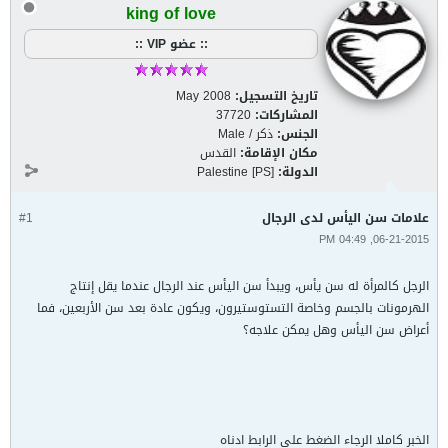
king of love
:: عضو VIP ::
تاريخ التسجيل:
May 2008
المشاركات:
37720
الجنس:
ذكر / Male
مكان الإقامة:
القدس
الدولة:
Palestine [PS]
علامات سن اليأس لدى الرجال
#1
06-21-2015, 04:49 PM
الرجل كالمرأة له سن يأس، ويبدأ سن اليأس عند الرجال عندما يقل إنتاج
الهرمونات بالجسم وخاصة التستوستيرون، ويكون عادة بعد سن الأربعين، فما
أعراض سن اليأس وهل يمكن علاجه؟
الخبر كاملا الرجاء الضغط على الرابط ادناه