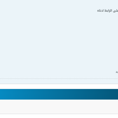
لى الرابط ادناه
د