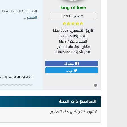
king of love
الخبر كاملا الرجاء الضغط ع
:: عضو VIP ::
المصدر ...
تاريخ التسجيل:
May 2008
المشاركات:
37720
الجنس:
ذكر / Male
مكان الإقامة:
القدس
الدولة:
Palestine [PS]
مشاركة
تويت
الكلمات الدلالية:
لا يوج
المواضيع ذات الصلة
لا توجد نتائج تلبي هذه المعايير.