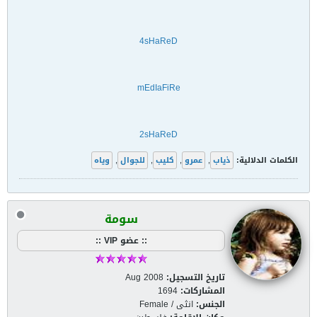
4sHaReD
mEdIaFiRe
2sHaReD
الكلمات الدلالية:
ذياب
,
عمرو
,
كليب
,
للجوال
,
وياه
سومة
:: عضو VIP ::
تاريخ التسجيل:
Aug 2008
المشاركات:
1694
الجنس:
انثى / Female