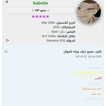
SaDoOo
:: عضو VIP ::
تاريخ التسجيل:
May 2008
المشاركات:
1836
الجنس:
ذكر / Male
مكان الإقامة:
NoT HeRe
الدولة:
Palestine [PS]
كليب عمرو ذياب وياه للجوال
#1
08-06-2009, 05:25 PM
ده كليب وياه
للاسطوره\الهضبه\الكينج
الكبير
عمرو دياب
خليه على موبايلك
بجد تحفه
الله عليك يادياب