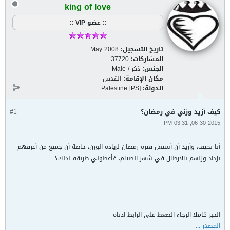
king of love
:: عضو VIP ::
تاريخ التسجيل:
May 2008
المشاركات:
37720
الجنس:
ذكر / Male
مكان الإقامة:
القدس
الدولة:
Palestine [PS]
كيف أزيد وزني في رمضان؟
#1
06-30-2015, 03:31 PM
أنا نحيف، وأريد أن أستغل فترة رمضان لزيادة الوزن، خاصة أن جميع من أعرفهم
يزداد وزنهم بالأرطال في شهر الصيام، فأعطوني طريقة لذلك؟
الخبر كاملا الرجاء الضغط على الرابط ادناه
المصدر ...