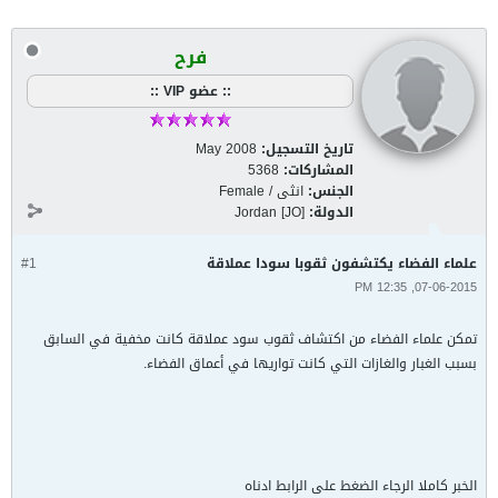
فرح
:: عضو VIP ::
تاريخ التسجيل:
May 2008
المشاركات:
5368
الجنس:
انثى / Female
الدولة:
Jordan [JO]
علماء الفضاء يكتشفون ثقوبا سودا عملاقة
#1
07-06-2015, 12:35 PM
تمكن علماء الفضاء من اكتشاف ثقوب سود عملاقة كانت مخفية في السابق
بسبب الغبار والغازات التي كانت تواريها في أعماق الفضاء.
الخبر كاملا الرجاء الضغط على الرابط ادناه