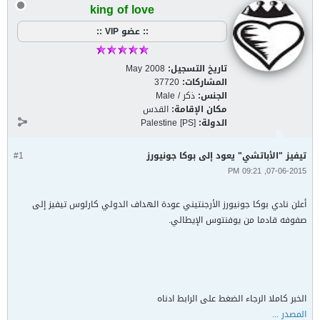
king of love
:: عضو VIP ::
تاريخ التسجيل:
May 2008
المشاركات:
37720
الجنس:
ذكر / Male
مكان الإقامة:
القدس
الدولة:
Palestine [PS]
تيفيز "الأباتشي" يعود إلى بوكا جونيورز
#1
07-06-2015, 09:21 PM
أعلن نادي بوكا جونيورز الأرجنتيني عودة الهداف الدولي كارلوس تيفيز إلى
صفوفه قادما من يوفنتوس الإيطالي.
الخبر كاملا الرجاء الضغط على الرابط ادناه
المصدر ...