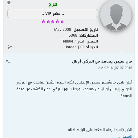
فرح
:: عضو VIP ::
تاريخ التسجيل:
May 2008
المشاركات:
5368
الجنس:
انثى / Female
الدولة:
Jordan [JO]
مان سيتي يتعاقد مع التركي أونال
#1
07-07-2015, 02:16 AM
أعلن نادي مانشستر سيتي الإنجليزي لكرة القدم الاثنين تعاقده مع التركي
الدولي إينيس أونال من صفوف بورصا سبور التركي دون الكشف عن قيمة
الصفقة.
الخبر كاملا الرجاء الضغط على الرابط ادناه
المصدر ...