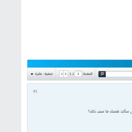
تصفية - فلترة
الصفحة
لـ
1
#1
هل سألت نفسك ما سبب ذلك؟