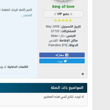
king of love
الخبر كاملا الرجاء الضغط ع
:: عضو VIP ::
المصدر ...
تاريخ التسجيل:
May 2008
المشاركات:
37720
الجنس:
ذكر / Male
مكان الإقامة:
القدس
الدولة:
Palestine [PS]
مشاركة
تويت
الكلمات الدلالية:
لا يوج
المواضيع ذات الصلة
لا توجد نتائج تلبي هذه المعايير.