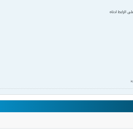
لى الرابط ادناه
د