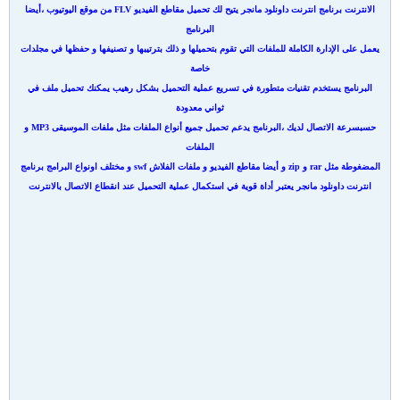
الانترنت برنامج انترنت داونلود مانجر يتيح لك تحميل مقاطع الفيديو FLV من موقع اليوتيوب ،أيضا
البرنامج
يعمل على الإدارة الكاملة للملفات التي تقوم بتحميلها و ذلك بترتيبها و تصنيفها و حفظها في مجلدات
خاصة
البرنامج يستخدم تقنيات متطورة في تسريع عملية التحميل بشكل رهيب يمكنك تحميل ملف في
ثواني معدودة
حسبسرعة الاتصال لديك ،البرنامج يدعم تحميل جميع أنواع الملفات مثل ملفات الموسيقى MP3 و
الملفات
المضغوطة مثل rar و zip و أيضا مقاطع الفيديو و ملفات الفلاش swf و مختلف اونواع البرامج برنامج
انترنت داونلود مانجر يعتبر أداة قوية في استكمال عملية التحميل عند انقطاع الاتصال بالانترنت