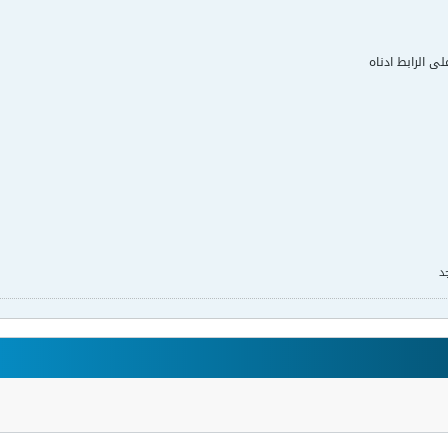
لى الرابط ادناه
د