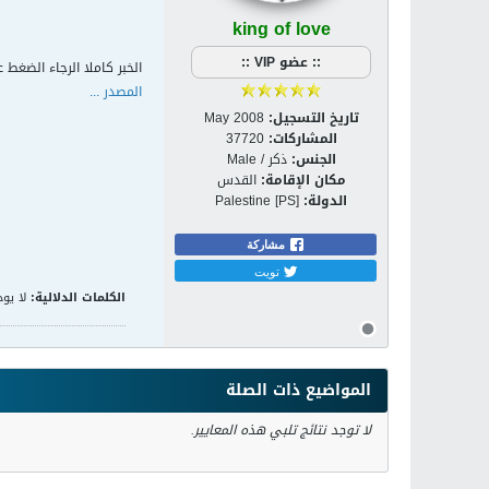
king of love
:: عضو VIP ::
الخبر كاملا الرجاء الضغط ع
المصدر ...
تاريخ التسجيل:
May 2008
المشاركات:
37720
الجنس:
ذكر / Male
مكان الإقامة:
القدس
الدولة:
Palestine [PS]
مشاركة
تويت
الكلمات الدلالية:
لا يوج
المواضيع ذات الصلة
لا توجد نتائج تلبي هذه المعايير.