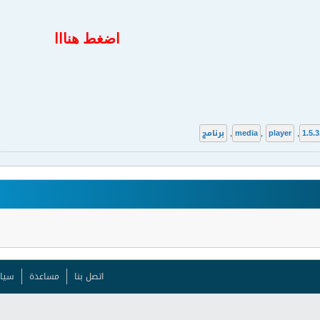
اضغط هنااا
1.5.3
,
player
,
media
,
برنامج
اتصل بنا
مساعدة
سيا