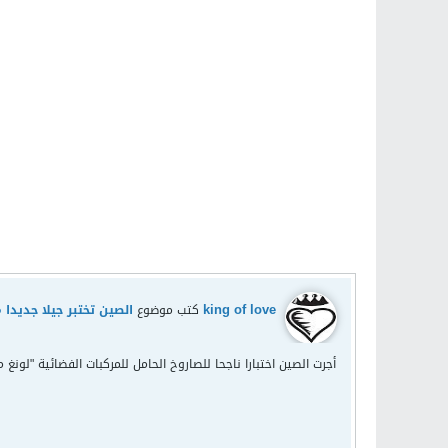
king of love
كتب موضوع
الصين تختبر جيلا جديدا 
أجرت الصين اختبارا ناجحا للصاروخ الحامل للمركبات الفضائية "لونغ مارش-5" (المسيرة الطويلة)، وهو جيل جديد من الصواريخ تخطط بكين لاستخدامه ا