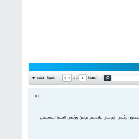
تصفية - فلترة
الصفحة
لـ
1
#1
ي مدينة سانت بطرسبورغ الروسية قرعة التصفيات المؤهلة إلى كأس العالم لكرة القدم في روسيا 2018، بحضور الرئيس الروسي فلاديمير بوتين ورئيس الفيفا المستقيل