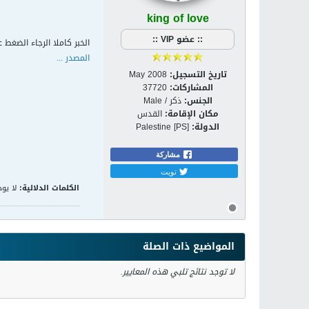
king of love
:: عضو VIP ::
الخبر كاملا الرجاء الضغط ع
المصدر ...
تاريخ التسجيل:
May 2008
المشاركات:
37720
الجنس:
ذكر / Male
مكان الإقامة:
القدس
الدولة:
Palestine [PS]
مشاركة
تويت
الكلمات الدلالية:
لا يوج
المواضيع ذات الصلة
لا توجد نتائج تلبي هذه المعايير.