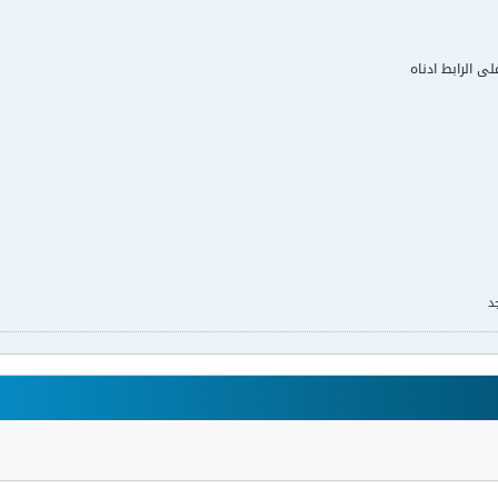
لى الرابط ادناه
د