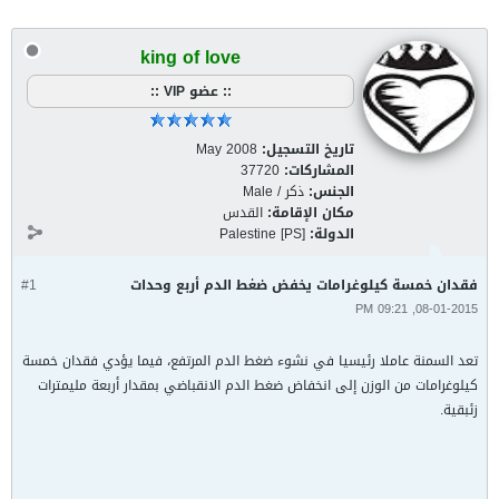
king of love
:: عضو VIP ::
تاريخ التسجيل:
May 2008
المشاركات:
37720
الجنس:
ذكر / Male
مكان الإقامة:
القدس
الدولة:
Palestine [PS]
فقدان خمسة كيلوغرامات يخفض ضغط الدم أربع وحدات
#1
08-01-2015, 09:21 PM
تعد السمنة عاملا رئيسيا في نشوء ضغط الدم المرتفع، فيما يؤدي فقدان خمسة
كيلوغرامات من الوزن إلى انخفاض ضغط الدم الانقباضي بمقدار أربعة مليمترات
زئبقية.