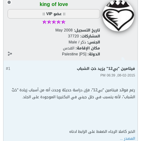
king of love
:: عضو VIP ::
تاريخ التسجيل:
May 2008
المشاركات:
37720
الجنس:
ذكر / Male
مكان الإقامة:
القدس
الدولة:
Palestine [PS]
فيتامين "بي12" يزيد حَبّ الشباب
#1
08-02-2015, 06:39 PM
رغم فوائد فيتامين "بي12"، فإن دراسة حديثة وجدت أنه من أسباب زيادة "حَبِّ
الشباب"، لأنه يتسبب في خلل جيني في البكتيريا الموجودة على الجلد.
الخبر كاملا الرجاء الضغط على الرابط ادناه
المصدر ...