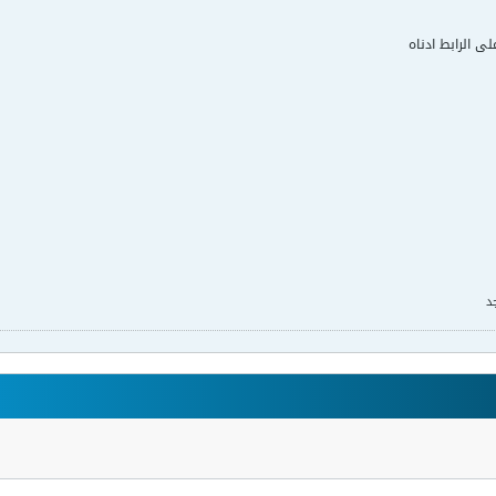
لى الرابط ادناه
د