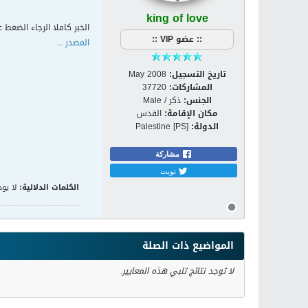
king of love
الخبر كاملا الرجاء الضغط ع
:: عضو VIP ::
المصدر ...
تاريخ التسجيل:
May 2008
المشاركات:
37720
الجنس:
ذكر / Male
مكان الإقامة:
القدس
الدولة:
Palestine [PS]
مشاركة
تويت
الكلمات الدلالية:
لا يوج
المواضيع ذات الصلة
لا توجد نتائج تلبي هذه المعايير.