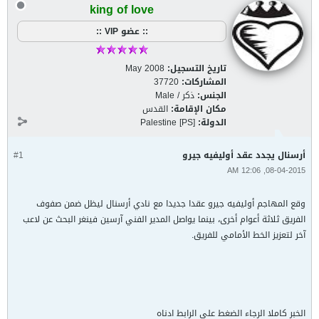
king of love
:: عضو VIP ::
تاريخ التسجيل:
May 2008
المشاركات:
37720
الجنس:
ذكر / Male
مكان الإقامة:
القدس
الدولة:
Palestine [PS]
أرسنال يجدد عقد أوليفيه جيرو
#1
08-04-2015, 12:06 AM
وقع المهاجم أوليفيه جيرو عقدا جديدا مع نادي أرسنال ليظل ضمن صفوف
الفريق ثلاثة أعوام أخرى، بينما يواصل المدير الفني آرسين فينغر البحث عن لاعب
آخر لتعزيز الخط الأمامي للفريق.
الخبر كاملا الرجاء الضغط على الرابط ادناه