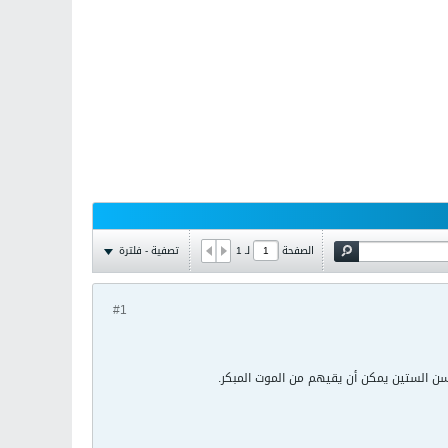
تصفية - فلترة
الصفحة
لـ
1
#1