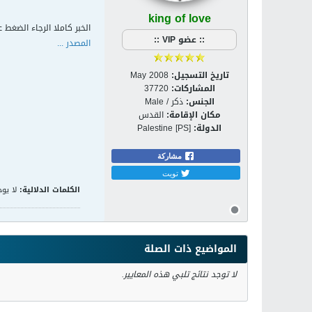
king of love
الخبر كاملا الرجاء الضغط ع
:: عضو VIP ::
المصدر ...
تاريخ التسجيل:
May 2008
المشاركات:
37720
الجنس:
ذكر / Male
مكان الإقامة:
القدس
الدولة:
Palestine [PS]
مشاركة
تويت
الكلمات الدلالية:
لا يوج
المواضيع ذات الصلة
لا توجد نتائج تلبي هذه المعايير.