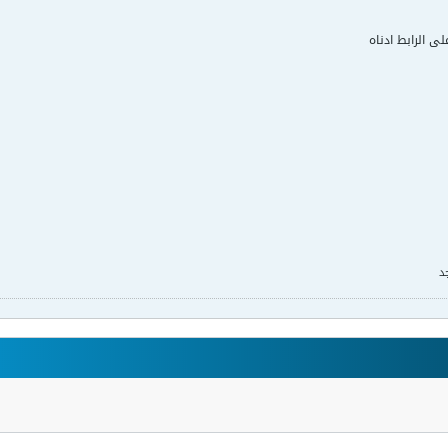
لى الرابط ادناه
د