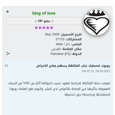
king of love
:: عضو VIP ::
تاريخ التسجيل:
May 2008
المشاركات:
37720
الجنس:
ذكر / Male
مكان الإقامة:
القدس
الدولة:
Palestine [PS]
روبوت لاصطياد ذباب الفاكهة يسهم بعلاج الأمراض
#1
08-09-2015, 07:22 PM
تعرضت ذبابة الفاكهة للدراسة لعقود بسبب احتوائها أكثر من 50% من الجينات
المعروفة بتأثيرها في الإصابة بالأمراض لدى البشر. واليوم طور العلماء روبوتا
لاصطيادها ودراستها دون تخديرها.