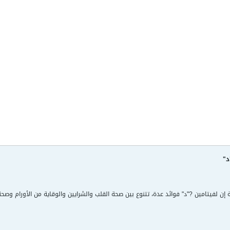
د"
ية إن لفيتامين ?"د" فوائد عدة، تتنوع بين صحة القلب والشرايين والوقاية من الأورام وص