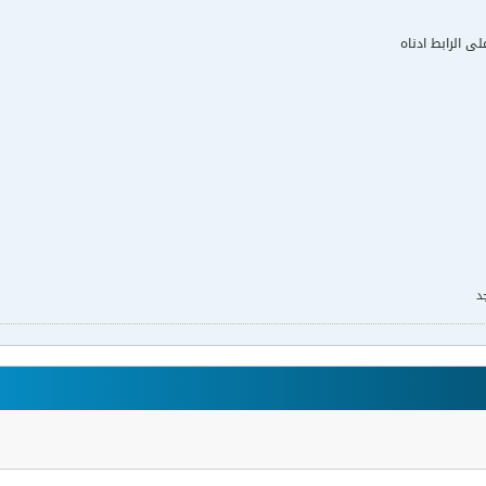
لى الرابط ادناه
د