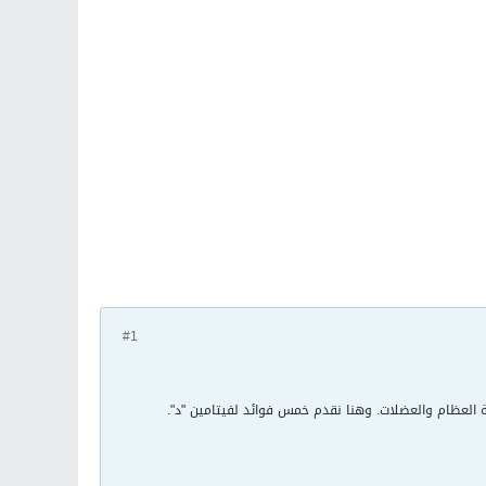
#1
حة العظام والعضلات. وهنا نقدم خمس فوائد لفيتامين "د".