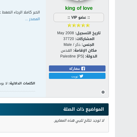
king of love
الخبر كاملا الرجاء الضغط ع
:: عضو VIP ::
المصدر ...
تاريخ التسجيل:
May 2008
المشاركات:
37720
الجنس:
ذكر / Male
مكان الإقامة:
القدس
الدولة:
Palestine [PS]
مشاركة
تويت
الكلمات الدلالية:
لا يوج
المواضيع ذات الصلة
لا توجد نتائج تلبي هذه المعايير.