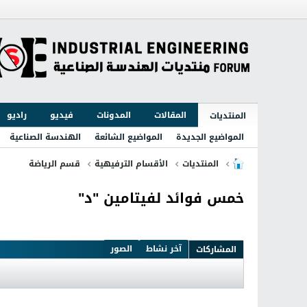
المقالات
المدونات
فيديو
راديو
المنتديات
المواضيع الجديدة
المواضيع الشائعة
الهندسة الصناعية
المنتديات
الأقسام الترفيهية
قسم الرياضة
خمس فوائد لفيتامين "د"
آخر نشاط
الصور
المشاركات