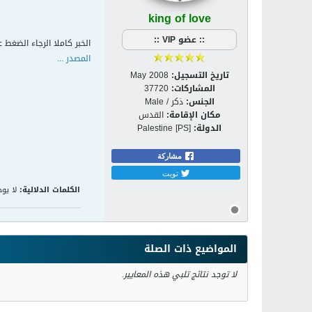
king of love
:: عضو VIP ::
الخبر كاملا الرجاء الضغط ع
المصدر ...
تاريخ التسجيل:
May 2008
المشاركات:
37720
الجنس:
ذكر / Male
مكان الإقامة:
القدس
الدولة:
Palestine [PS]
مشاركة
تويت
الكلمات الدلالية:
لا يوج
المواضيع ذات الصلة
لا توجد نتائج تلبي هذه المعايير.