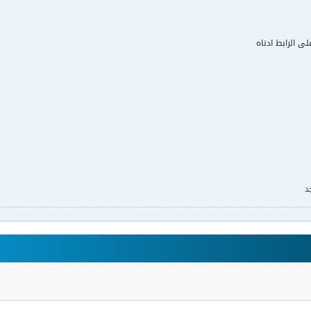
لى الرابط ادناه
د