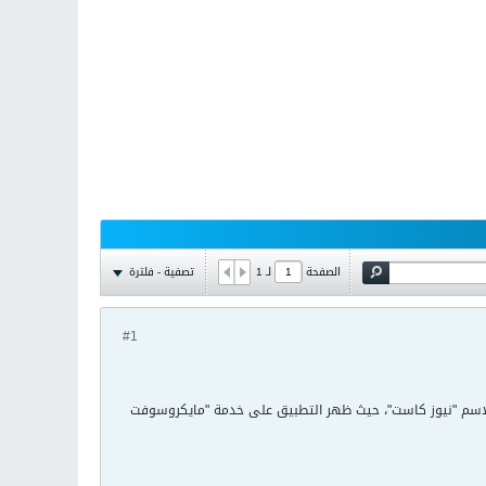
تصفية - فلترة
الصفحة
لـ
1
#1
 الاسم "نيوز كاست"، حيث ظهر التطبيق على خدمة "مايكروسوفت