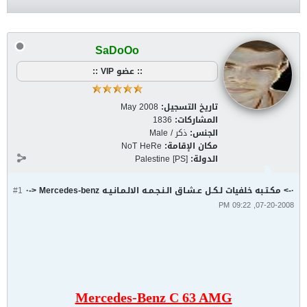
SaDoOo
:: عضو VIP ::
تاريخ التسجيل:
May 2008
المشاركات:
1836
الجنس:
ذكر / Male
مكان الإقامة:
NoT HeRe
الدولة:
Palestine [PS]
·-> مكـتـبه خلفيات لـكـل عـشـاق الـنـجـمـه الالـمـانـيـه Mercedes-benz <-·
#1
07-20-2008, 09:22 PM
Mercedes-Benz C 63 AMG