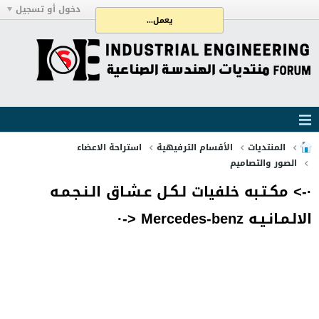
دخول أو تسجيل
يعمل...
المنتديات
الأقسام الترفيهية
استراحة الاعضاء
الصور والتصاميم
·-> مكـتـبه خلفيات لـكـل عـشـاق الـنـجـمـه
الالـمـانـيـه Mercedes-benz <-·