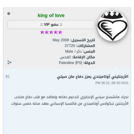
king of love
:: عضو VIP ::
تاريخ التسجيل:
May 2008
المشاركات:
37720
الجنس:
ذكر / Male
مكان الإقامة:
القدس
الدولة:
Palestine [PS]
الأرجنتيني أوتاميندي يعزز دفاع مان سيتي
#1
08-20-2015, 06:16 PM
تحرك مانشستر سيتي الإنجليزي لتدعيم دفاعه وتعاقد مع قلب دفاع منتخب
الأرجنتين نيكولاس أوتاميندي من فالنسيا الإسباني بعقد مدته خمس سنوات.