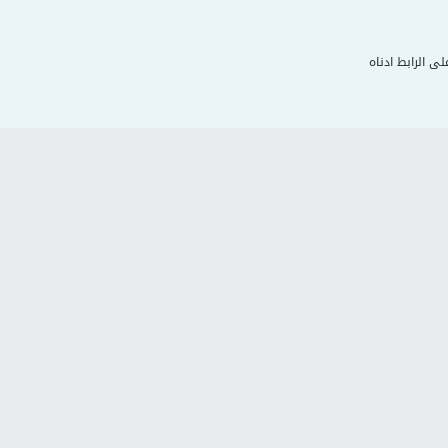
لى الرابط ادناه
د