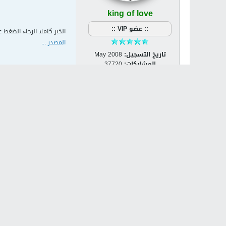
king of love
:: عضو VIP ::
الخبر كاملا الرجاء الضغط ع
المصدر ...
تاريخ التسجيل:
May 2008
المشاركات:
37720
الجنس:
ذكر / Male
مكان الإقامة:
القدس
الدولة:
Palestine [PS]
مشاركة
تويت
الكلمات الدلالية:
لا يوج
المواضيع ذات الصلة
لا توجد نتائج تلبي هذه المعايير.