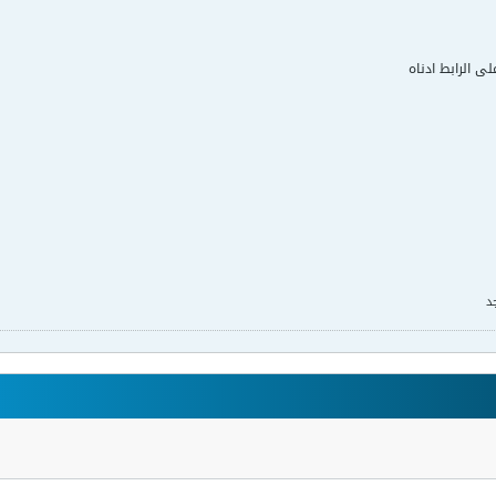
لى الرابط ادناه
د