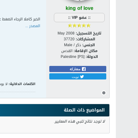
king of love
:: عضو VIP ::
الخبر كاملا الرجاء الضغط ع
المصدر ...
تاريخ التسجيل:
May 2008
المشاركات:
37720
الجنس:
ذكر / Male
مكان الإقامة:
القدس
الدولة:
Palestine [PS]
مشاركة
تويت
الكلمات الدلالية:
لا يوج
المواضيع ذات الصلة
لا توجد نتائج تلبي هذه المعايير.