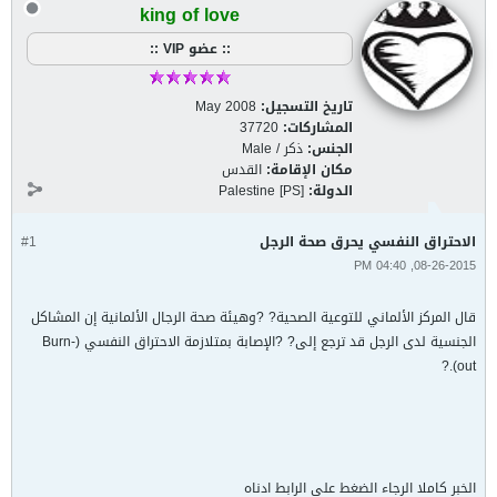
king of love
:: عضو VIP ::
تاريخ التسجيل:
May 2008
المشاركات:
37720
الجنس:
ذكر / Male
مكان الإقامة:
القدس
الدولة:
Palestine [PS]
الاحتراق النفسي يحرق صحة الرجل
#1
08-26-2015, 04:40 PM
قال المركز الألماني للتوعية الصحية? ?وهيئة صحة الرجال الألمانية إن المشاكل
الجنسية لدى الرجل قد ترجع إلى? ?الإصابة بمتلازمة الاحتراق النفسي (Burn-
out).?
الخبر كاملا الرجاء الضغط على الرابط ادناه