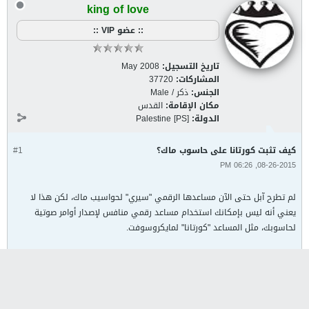
king of love
:: عضو VIP ::
تاريخ التسجيل:
May 2008
المشاركات:
37720
الجنس:
ذكر / Male
مكان الإقامة:
القدس
الدولة:
Palestine [PS]
كيف تثبت كورتانا على حاسوب ماك؟
#1
08-26-2015, 06:26 PM
لم تطرح آبل حتى الآن مساعدها الرقمي "سيري" لحواسيب ماك، لكن هذا لا
يعني أنه ليس بإمكانك استخدام مساعد رقمي منافس لإصدار أوامر صوتية
لحاسوبك، مثل المساعد "كورتانا" لمايكروسوفت.
الخبر كاملا الرجاء الضغط على الرابط ادناه