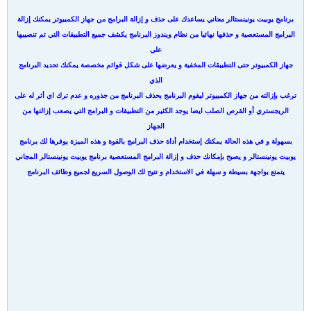
برنامج يوبيت يونينستالر مجاني يساعدك على حذف و إزالة البرامج من جهاز الكمبيوتر يمكنك إزالة
البرامج المستعصية و حذفها نهائيا من نظام ويندوز البرنامج يكشف جميع التطبيقات التي تم تنصيبها
على
جهاز الكمبيوتر حتى التطبيقات المخفية و يعرضها على شكل قوائم مخصصة يمكنك تحديد البرنامج
الذي
ترغب بإزالته من جهاز الكمبيوتر ليقوم البرنامج بحذف البرنامج من جذوره و عدم ترك اي أثر له على
الريجستري أو القرص الصلب ايضا يوجد الكثير من التطبيقات و البرامج التي يصعب إزالتها من
الجهاز
بسهولة و في هذه الحالة يمكنك إستخدام أداة حذف البرامج بالقوة و هذه الميزة يوفرها لك برنامج
يوبيت يونينستالر و يصبح بإمكانك حذف و إزالة البرامج المستعصية برنامج يوبيت يونينستالر المجاني
يتمتع بواجهة بسيطة و سهلة في الاستخدام و تتيح لك الوصول السريع لجميع وظائف البرنامج