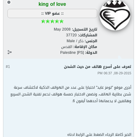
king of love
:: عضو VIP ::
تاريخ التسجيل:
May 2008
المشاركات:
37720
الجنس:
ذكر / Male
مكان الإقامة:
القدس
الدولة:
Palestine [PS]
تعرف على أسرع هاتف من حيث الشحن
#1
08-29-2015, 06:37 PM
أجرى موقع "تومز غايد" اختبارا على عدد من الهواتف الذكية لاكتشاف سرعة
شحن بطارية الهاتف، وتضمن الاختبار خمسة هواتف تدعم تقنية الشحن السريع
وهاتفين لا يدعمانها أحدهما آيفون 6.
الخبر كاملا الرجاء الضغط على الرابط ادناه