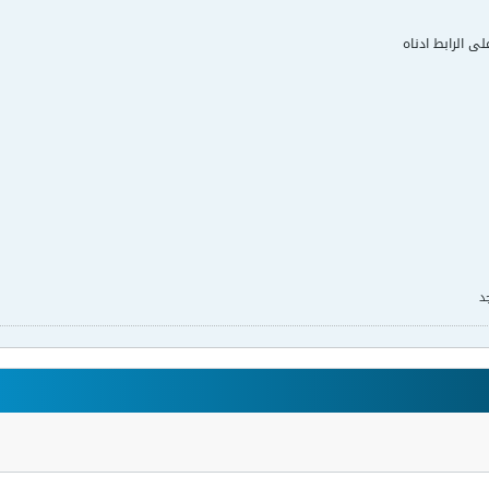
لى الرابط ادناه
د