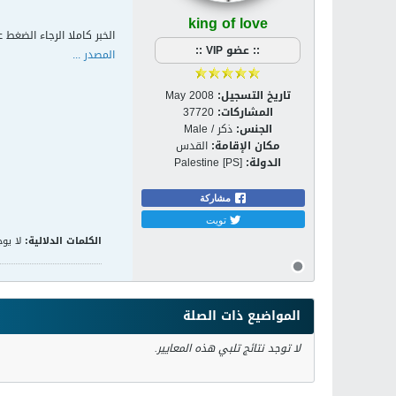
king of love
الخبر كاملا الرجاء الضغط ع
:: عضو VIP ::
المصدر ...
تاريخ التسجيل:
May 2008
المشاركات:
37720
الجنس:
ذكر / Male
مكان الإقامة:
القدس
الدولة:
Palestine [PS]
مشاركة
تويت
الكلمات الدلالية:
لا يوج
المواضيع ذات الصلة
لا توجد نتائج تلبي هذه المعايير.