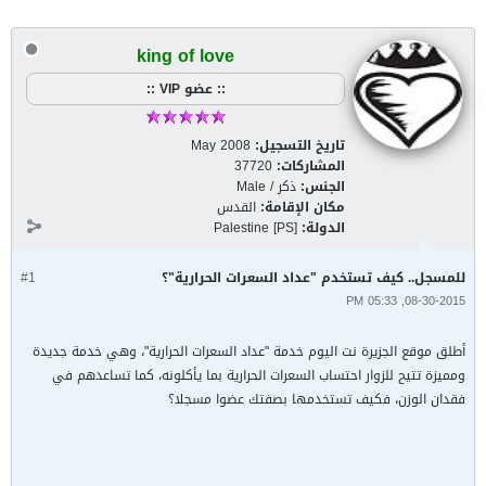
king of love
:: عضو VIP ::
تاريخ التسجيل:
May 2008
المشاركات:
37720
الجنس:
ذكر / Male
مكان الإقامة:
القدس
الدولة:
Palestine [PS]
للمسجل.. كيف تستخدم "عداد السعرات الحرارية"؟
#1
08-30-2015, 05:33 PM
أطلق موقع الجزيرة نت اليوم خدمة "عداد السعرات الحرارية"، وهي خدمة جديدة
ومميزة تتيح للزوار احتساب السعرات الحرارية بما يأكلونه، كما تساعدهم في
فقدان الوزن، فكيف تستخدمها بصفتك عضوا مسجلا؟