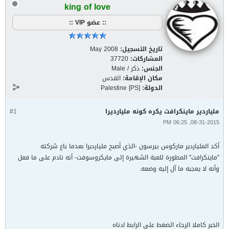
king of love
:: عضو VIP ::
تاريخ التسجيل:
May 2008
المشاركات:
37720
الجنس:
ذكر / Male
مكان الإقامة:
القدس
الدولة:
Palestine [PS]
ملياردير ماينكرافت يكره كونه مليارديرا
#1
08-31-2015, 06:25 PM
أكد الملياردير ماركوس بيرسون -الذي أصبح مليارديرا بعدما باع شركته
"ماينكرافت" المطورة للعبة الشهيرة إلى مايكروسوفت- أنه نادم على ما فعل
وأنه لا يعجبه ما آل إليه وضعه.
الخبر كاملا الرجاء الضغط على الرابط ادناه