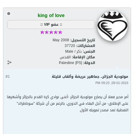
king of love
:: عضو VIP ::
تاريخ التسجيل:
May 2008
المشاركات:
37720
الجنس:
ذكر / Male
مكان الإقامة:
القدس
الدولة:
Palestine [PS]
مولودية الجزائر.. جماهير عريضة وألقاب قليلة
#1
09-01-2015, 09:23 PM
أمر محير فعلا أن يصارع مولودية الجزائر -أغنى نوادي كرة القدم بالجزائر وأشهرها
على الإطلاق- من أجل البقاء في الدوري، بالرغم من أن شركة "سوناطراك"
النفطية تعد مصدر تمويله الأول.