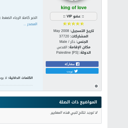
king of love
:: عضو VIP ::
الخبر كاملا الرجاء الضغط ع
المصدر ...
تاريخ التسجيل:
May 2008
المشاركات:
37720
الجنس:
ذكر / Male
مكان الإقامة:
القدس
الدولة:
Palestine [PS]
مشاركة
تويت
الكلمات الدلالية:
لا يوج
المواضيع ذات الصلة
لا توجد نتائج تلبي هذه المعايير.