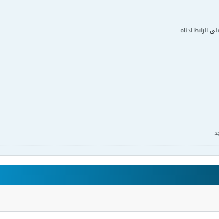
لى الرابط ادناه
د