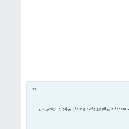
#1
دارة جدول الميداليات، متقدمة على النرويج وكندا. وإضافة إلى إنجازه الرياضي, نال