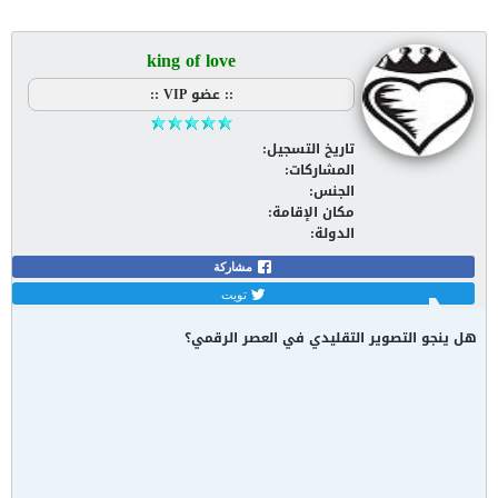
king of love
:: عضو VIP ::
تاريخ التسجيل:
May 2008
المشاركات:
37720
الجنس:
ذكر / Male
مكان الإقامة:
القدس
الدولة:
Palestine [PS]
هل ينجو التصوير التقليدي في العصر الرقمي؟
#1
09-05-2015, 05:41 PM
يعيش التصوير الرقمي في أبهى عصوره بعد التطوير الكبير في تقنيات التصوير،
الأمر الذي أدى إلى انحسار التصوير التناظري التقليدي إلى حد بعيد، رغم أن ذلك
قد لا يعني اندثاره.
الخبر كاملا الرجاء الضغط على الرابط ادناه