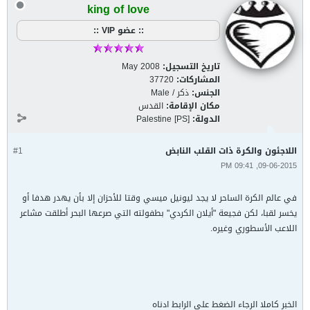
king of love
:: عضو VIP ::
تاريخ التسجيل:
May 2008
المشاركات:
37720
الجنس:
ذكر / Male
مكان الإقامة:
القدس
الدولة:
Palestine [PS]
اللاجئون والكرة ذات القلب النابض
#1
09-06-2015, 09:41 PM
في عالم الكرة الساحر لا يجد ليونيل ميسي وقتا للأحزان إلا بأن يهدر هدفا أو
يخسر لقبا، لكن فجيعة "أيلان الكردي" بطفولته التي صرعها البحر أطلقت مشاعر
اللاعب الأسطوري وغيره.
الخبر كاملا الرجاء الضغط على الرابط ادناه