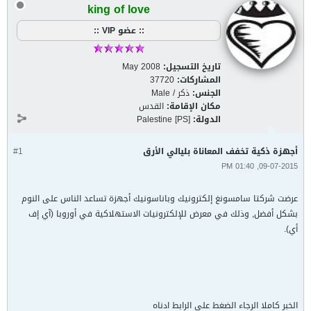
king of love
:: عضو VIP ::
تاريخ التسجيل:
May 2008
المشاركات:
37720
الجنس:
ذكر / Male
مكان الإقامة:
القدس
الدولة:
Palestine [PS]
أجهزة ذكية تخفف المعاناة بليالي الأرق
#1
09-07-2015, 01:40 PM
عرضت شركتا سامسونغ إلكترونيك وباناسونيك أجهزة تساعد الناس على النوم
بشكل أفضل, وذلك في معرض للإلكترونيات الاستهلاكية في أوروبا (آي إف
أي).
الخبر كاملا الرجاء الضغط على الرابط ادناه