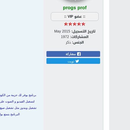
progs prof
:: عضو VIP ::
تاريخ التسجيل:
May 2015
المشاركات:
1972
الجنس:
ذكر
مشاركة
تويت
برنامج يوفر لك حزمة من الكود
لتسغيل الفيديو و الصوت على 
البرنامج يتمتع 