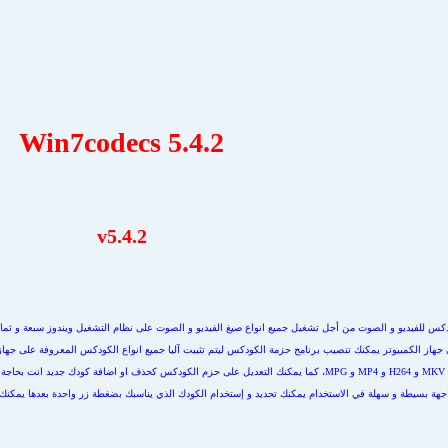
Win7codecs 5.4.2
v5.4.2
كس للفيديو و الصوت من أجل تشغيل جميع انواع صيغ الفيديو و الصوت على نظام التشغيل ويندوز سبعة و ثمانية
جهاز الكمبيوتر يمكنك تنصيب برنامج حزمة الكودكس ليتم تثبيت آليا جميع انواع الكودكس المعروفة على جهاز 
تشغيل ويندوز مثل تشغيل صيغ MKV و H264 و MP4 و MPG، كما يمكنك التعديل على حزم الكودكس كحذف او اضافة
بواجهة بسيطة و سهلة في الاستخدام يمكنك تحديد و إستخدام الكودك الذي يناسبك بضغطة زر واحدة بعدها يمكن