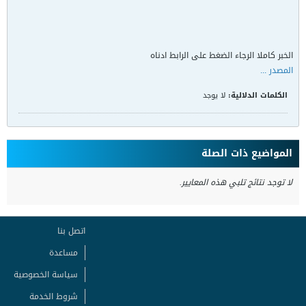
king of love
:: عضو VIP ::
تاريخ التسجيل:
May 2008
المشاركات:
37720
الجنس:
ذكر / Male
مكان الإقامة:
القدس
الدولة:
Palestine [PS]
جراح أفغاني يجمّل الأثرياء ليعالج الفقراء
#1
09-09-2015, 05:41 AM
الأموال التي يجنيها جراح التجميل الأفغاني عبد الغفار غيور من إجراء عمليات
لتجميل الأنف وحقن البوتكس للأثرياء تتيح له إجراء جراحات للمرضى من ذوي
الدخول المنخفضة بسعر مخفض وأحيانا مجانا.