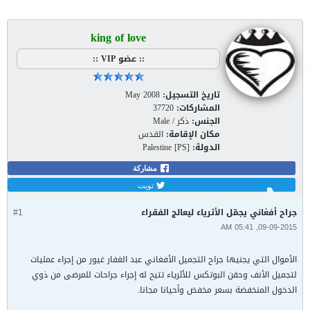
تصفية - فلترة