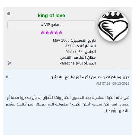
king of love
:: عضو VIP ::
تاريخ التسجيل:
May 2008
المشاركات:
37720
الجنس:
ذكر / Male
مكان الإقامة:
القدس
الدولة:
Palestine [PS]
حزن ومبادرات وتضامن لكرة أوروبا مع اللاجئين
#1
09-13-2015, 07:33 AM
في عالم الكرة الساحر لا يجد اللاعبون الكبار وقتا للأحزان إلا بأن يهدروا هدفا أو
يخسروا لقبا، لكن فجيعة "أيلان الكردي" بطفولته التي صرعها البحر أطلقت مشاعر
اللاعبين بأوروبا.