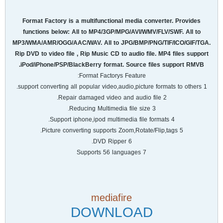
Format Factory is a multifunctional media converter. Provides
functions below: All to MP4/3GP/MPG/AVI/WMV/FLV/SWF. All to
MP3/WMA/AMR/OGG/AAC/WAV. All to JPG/BMP/PNG/TIF/ICO/GIF/TGA.
Rip DVD to video file , Rip Music CD to audio file. MP4 files support
iPod/iPhone/PSP/BlackBerry format. Source files support RMVB.
Format Factorys Feature:
1 support converting all popular video,audio,picture formats to others.
2 Repair damaged video and audio file.
3 Reducing Multimedia file size.
4 Support iphone,ipod multimedia file formats.
5 Picture converting supports Zoom,Rotate/Flip,tags.
6 DVD Ripper.
7 Supports 56 languages
mediafire
DOWNLOAD