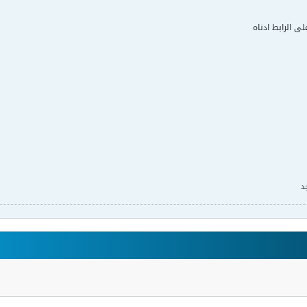
لى الرابط ادناه
د