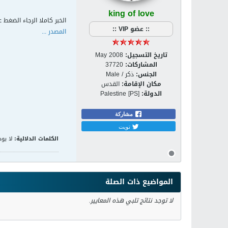
king of love
الخبر كاملا الرجاء الضغط ع
:: عضو VIP ::
المصدر ...
تاريخ التسجيل:
May 2008
المشاركات:
37720
الجنس:
ذكر / Male
مكان الإقامة:
القدس
الدولة:
Palestine [PS]
مشاركة
تويت
الكلمات الدلالية:
لا يوج
المواضيع ذات الصلة
لا توجد نتائج تلبي هذه المعايير.