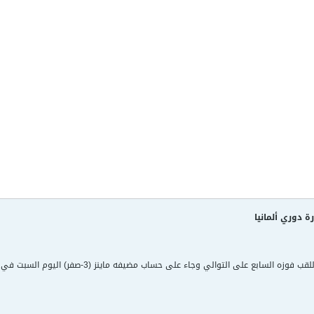
ة دوري ألمانيا
 التوالي وجاء على حساب مضيفه ماينز (3-صفر) اليوم السبت في المرحلة السابعة من الدوري الألماني لكرة القدم.