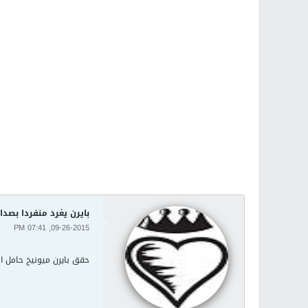
بايرن يغرد منفردا بصدار
09-26-2015, 07:41 PM
حقق بايرن ميونيخ حامل اللقب فوزه السابع على