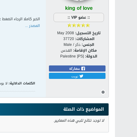
king of love
:: عضو VIP ::
الخبر كاملا الرجاء الضغط ع
المصدر ...
تاريخ التسجيل:
May 2008
المشاركات:
37720
الجنس:
ذكر / Male
مكان الإقامة:
القدس
الدولة:
Palestine [PS]
مشاركة
تويت
الكلمات الدلالية:
لا يوج
المواضيع ذات الصلة
لا توجد نتائج تلبي هذه المعايير.