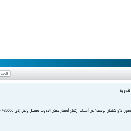
لأدوية
تساءل الك