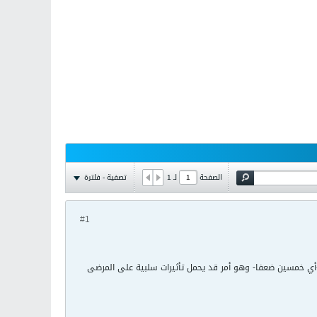
تصفية - فلترة
الصفحة
لـ
1
#1
اتب كارلون جونسون بـ"واشنطن بوست" عن أسباب ارتفاع أسعار بعض الأدوية بمعدل وصل إلى 5000% -أي خمسين ضعفا- وهو أمر قد يحمل تأثيرات سلبية على المرضى