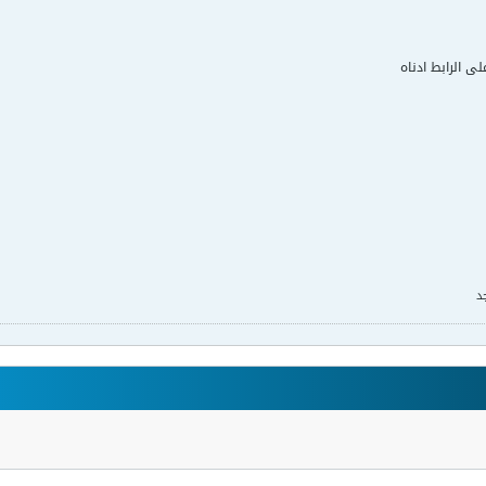
لى الرابط ادناه
د