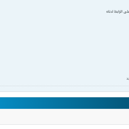
لى الرابط ادناه
د