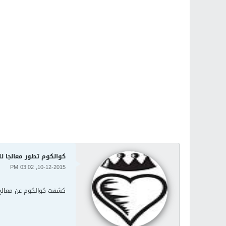
كوالكوم تطور معالجا للخوادم 
10-12-2015, 03:02 PM
كشفت كوالكوم عن معالج جديد يضم 24 نواة مركزية يعمل بمعمارية آرم بتقنية 64 بتا وموجه للخوادم في مراكز البيانات