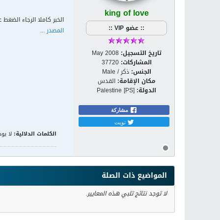
king of love
الخبر كاملا الرجاء الضغط ع
:: عضو VIP ::
المصدر ...
تاريخ التسجيل:
May 2008
المشاركات:
37720
الجنس:
ذكر / Male
مكان الإقامة:
القدس
الدولة:
Palestine [PS]
مشاركة
تويت
الكلمات الدلالية:
لا يوج
المواضيع ذات الصلة
لا توجد نتائج تلبي هذه المعايير.