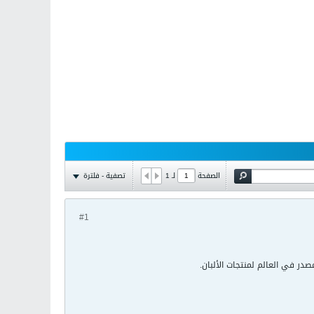
تصفية - فلترة
الصفحة
لـ
1
#1
در في العالم لمنتجات الألبان.