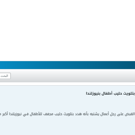
تلويث حليب أطفال بنيوزلندا
 القبض على رجل أعمال يشتبه بأنه هدد بتلويث حليب مجفف للأطفال في نيوزيلندا أكبر مص