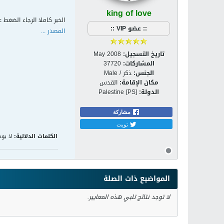
king of love
الخبر كاملا الرجاء الضغط ع
:: عضو VIP ::
المصدر ...
تاريخ التسجيل:
May 2008
المشاركات:
37720
الجنس:
ذكر / Male
مكان الإقامة:
القدس
الدولة:
Palestine [PS]
مشاركة
تويت
الكلمات الدلالية:
لا يوج
المواضيع ذات الصلة
لا توجد نتائج تلبي هذه المعايير.