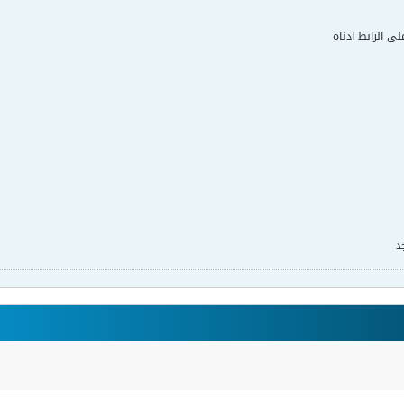
لى الرابط ادناه
د