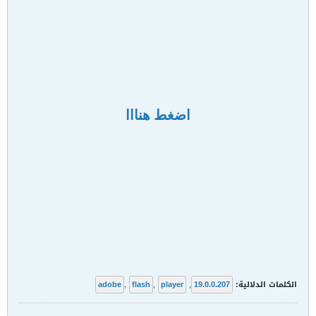
اضغط هنااا
الكلمات الدلالية:
19.0.0.207
,
player
,
flash
,
adobe